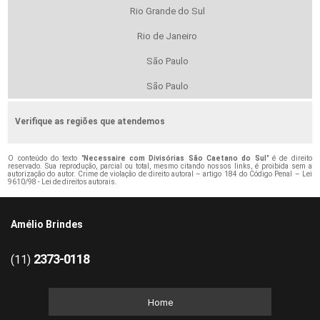
Rio Grande do Sul
Rio de Janeiro
São Paulo
São Paulo
Verifique as regiões que atendemos
O conteúdo do texto "
Necessaire com Divisórias São Caetano do Sul
" é de direito
reservado. Sua reprodução, parcial ou total, mesmo citando nossos links, é proibida sem a
autorização do autor. Crime de violação de direito autoral – artigo 184 do Código Penal –
Lei
9610/98 - Lei de direitos autorais
.
Amélio Brindes
2373-0118
(11)
Home