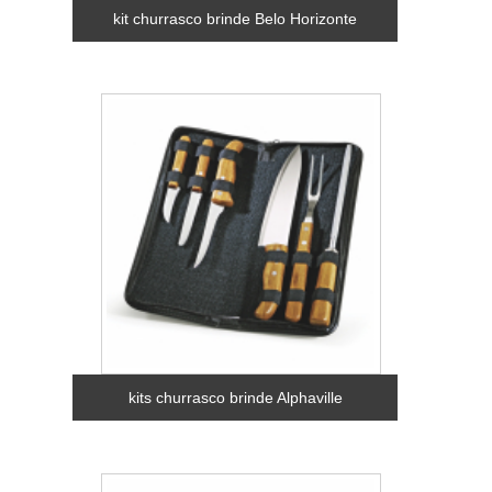
kit churrasco brinde Belo Horizonte
kits churrasco brinde Alphaville