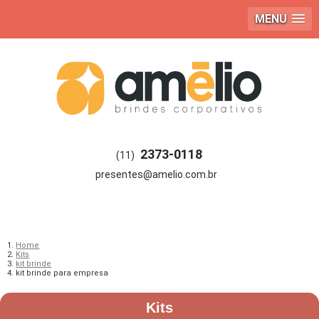
MENU
2373-0118
(11)
Home
Kits
kit brinde
kit brinde para empresa
Kits