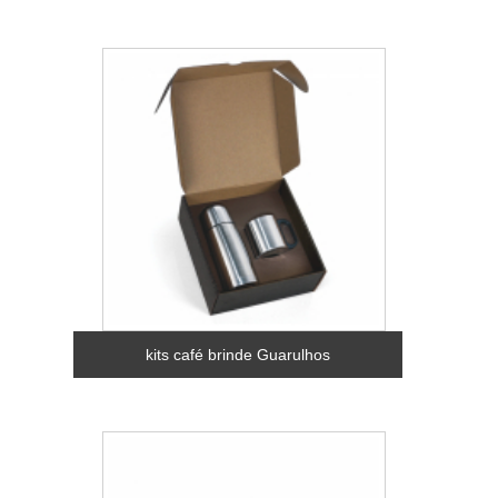
kits café brinde Guarulhos