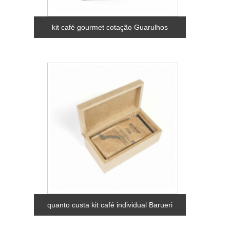
kit café gourmet cotação Guarulhos
quanto custa kit café individual Barueri