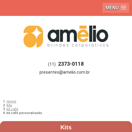
MENU
2373-0118
(11)
Home
Kits
kit café
kit café personalizado
Kits