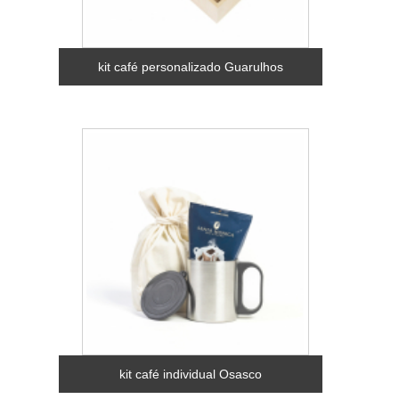
kit café personalizado Guarulhos
kit café individual Osasco