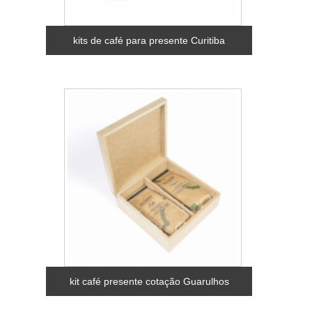
kits de café para presente Curitiba
kit café presente cotação Guarulhos