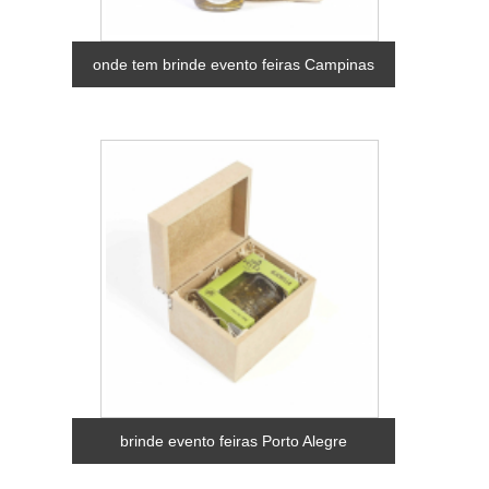
onde tem brinde evento feiras Campinas
brinde evento feiras Porto Alegre