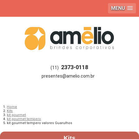
MENU
2373-0118
(11)
Home
Kits
kit gourmet
kit gourmet tempero
kit gourmet tempero valores Guarulhos
Kits