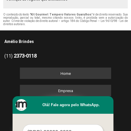
O conteúdo do texto "
Kit Gourmet Tempero Valores Guarulhos
" é de direito reservado. Sua
reprodução, parcial ou total, mesmo citando nossos links, é proibida sem a autorização do
autor. Crime de violação de direito autoral – artigo 184 do Código Penal –
Lei 9610/98 - Lei de
direitos autorais
.
Amélio Brindes
2373-0118
(11)
Home
Empresa
Olá! Fale agora pelo WhatsApp.
Missão
Kits