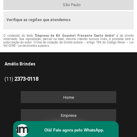
São Paulo
Verifique as regiões que atendemos
O conteúdo do texto "
Empresa de Kit Gourmet Presente Santo André
" é de direito
reservado. Sua reprodução, parcial ou total, mesmo citando nossos links, é proibida sem a
autorização do autor. Crime de violação de direito autoral – artigo 184 do Código Penal –
Lei
9610/98 - Lei de direitos autorais
.
Amélio Brindes
2373-0118
(11)
Home
Empresa
Olá! Fale agora pelo WhatsApp.
Missão