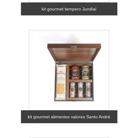
kit gourmet tempero Jundiaí
kit gourmet alimentos valores Santo André