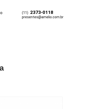
2373-0118
to
(11)
a