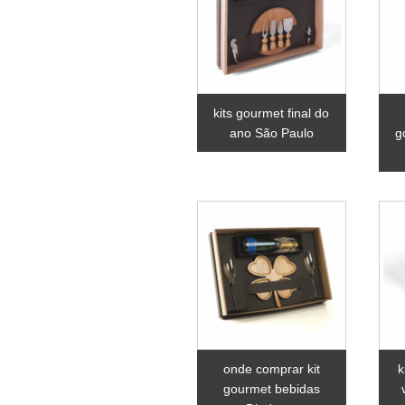
kits gourmet final do
ano São Paulo
g
onde comprar kit
k
gourmet bebidas