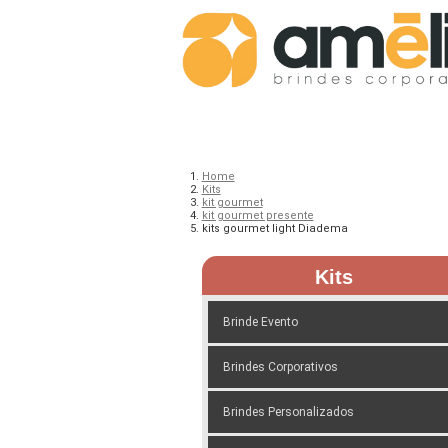
Home
Kits
kit gourmet
kit gourmet presente
kits gourmet light Diadema
Kits
Brinde Evento
Brindes Corporativos
Brindes Personalizados