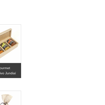
gourmet
ivo Jundiaí