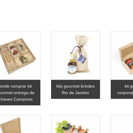
onde comprar kit
kits gourmet brindes
kit 
ourmet entrega de
Rio de Janeiro
corporat
chaves Campinas