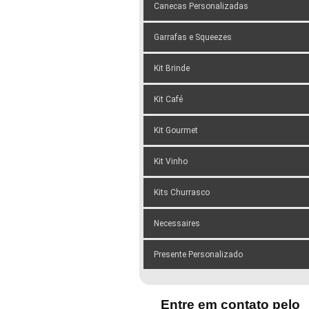
Canecas Personalizadas
Garrafas e Squeezes
Kit Brinde
Kit Café
Kit Gourmet
Kit Vinho
Kits Churrasco
Necessaires
Presente Personalizado
Entre em contato pelo