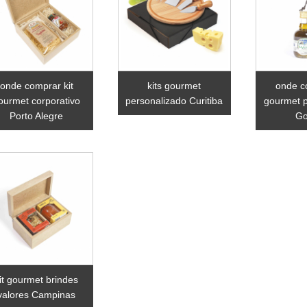
onde comprar kit
kits gourmet
onde c
ourmet corporativo
personalizado Curitiba
gourmet 
Porto Alegre
Go
it gourmet brindes
valores Campinas