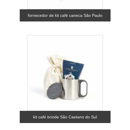
fornecedor de kit café caneca São Paulo
kit café brinde São Caetano do Sul