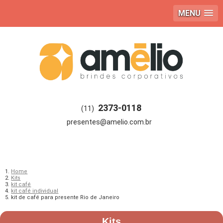
MENU
2373-0118
(11)
Home
Kits
kit café
kit café individual
kit de café para presente Rio de Janeiro
Kits