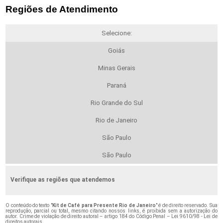
Regiões de Atendimento
Selecione:
Goiás
Minas Gerais
Paraná
Rio Grande do Sul
Rio de Janeiro
São Paulo
São Paulo
Verifique as regiões que atendemos
O conteúdo do texto "
Kit de Café para Presente Rio de Janeiro
" é de direito reservado. Sua
reprodução, parcial ou total, mesmo citando nossos links, é proibida sem a autorização do
autor. Crime de violação de direito autoral – artigo 184 do Código Penal –
Lei 9610/98 - Lei de
direitos autorais
.