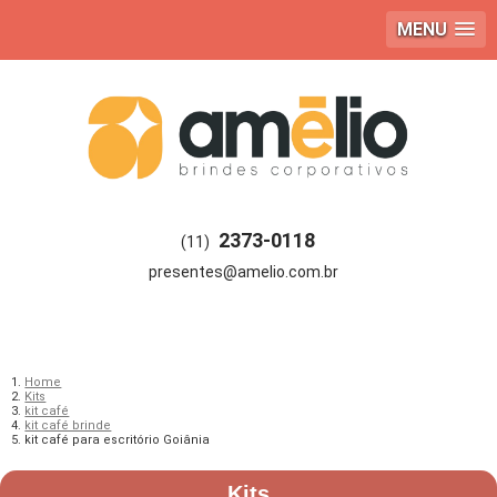
MENU
2373-0118
(11)
Home
Kits
kit café
kit café brinde
kit café para escritório Goiânia
Kits