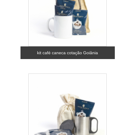
kit café caneca cotação Goiânia