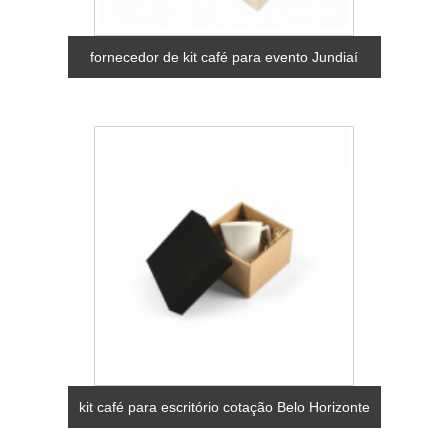
fornecedor de kit café para evento Jundiaí
kit café para escritório cotação Belo Horizonte